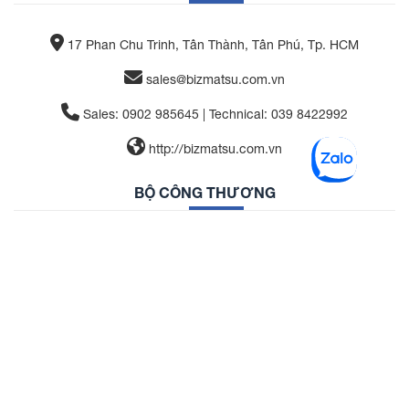
17 Phan Chu Trinh, Tân Thành, Tân Phú, Tp. HCM
sales@bizmatsu.com.vn
Sales: 0902 985645 | Technical: 039 8422992
http://bizmatsu.com.vn
BỘ CÔNG THƯƠNG
Bizmatsu Việt Nam cung cấp giải pháp tự động hóa hàng
đầu với đội ngũ chuyên nghiệp. Chúng tôi cam kết mang